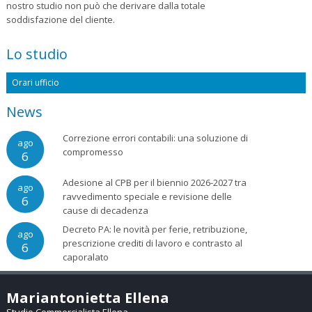
nostro studio non può che derivare dalla totale
soddisfazione del cliente.
Lo studio
Orari ufficio
News
Correzione errori contabili: una soluzione di
ago
compromesso
6
Adesione al CPB per il biennio 2026-2027 tra
ago
ravvedimento speciale e revisione delle
6
cause di decadenza
Decreto PA: le novità per ferie, retribuzione,
ago
prescrizione crediti di lavoro e contrasto al
6
caporalato
Mariantonietta Ellena
Studio Commercialista Ellena