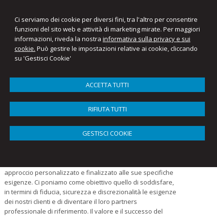
Ci serviamo dei cookie per diversi fini, tra l'altro per consentire
funzioni del sito web e attività di marketing mirate. Per maggiori
informazioni, riveda la nostra
informativa sulla privacy e sui
Mariantonietta Ellena
cookie.
Può gestire le impostazioni relative ai cookie, cliccando
Studio Commercialista Ellena
su 'Gestisci Cookie'
Menu
ACCETTA TUTTI
Lo studio
RIFIUTA TUTTI
Lo studio fornisce un’ampia varietà di servizi professionali
GESTISCI COOKIE
qualificati alle aziende ed alle persone fisiche assistite.
L’organizzazione dello studio permette di rispondere in
modo tempestivo ed efficace alle esigenze dei clienti e di
supportarli strategicamente ed operativamente con un
approccio personalizzato e finalizzato alle sue specifiche
esigenze. Ci poniamo come obiettivo quello di soddisfare,
in termini di fiducia, sicurezza e discrezionalità le esigenze
dei nostri clienti e di diventare il loro partners
professionale di riferimento. Il valore e il successo del