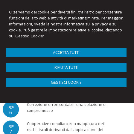
Ci serviamo dei cookie per diversi fini, tra l'altro per consentire
funzioni del sito web e attività di marketing mirate. Per maggiori
informazioni, riveda la nostra
informativa sulla privacy e sui
Mariantonietta Ellena
cookie.
Può gestire le impostazioni relative ai cookie, cliccando
Studio Commercialista Ellena
su 'Gestisci Cookie'
Menu
ACCETTA TUTTI
Archivio news
RIFIUTA TUTTI
Nessuna news inserita
GESTISCI COOKIE
News
Correzione errori contabili: una soluzione di
ago
compromesso
6
Cooperative compliance: la mappatura dei
ago
rischi fiscali derivanti dall'applicazione dei
7