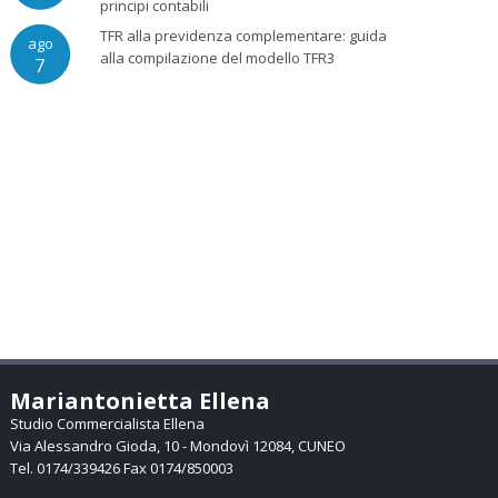
principi contabili
TFR alla previdenza complementare: guida
ago
alla compilazione del modello TFR3
7
Mariantonietta Ellena
Studio Commercialista Ellena
Via Alessandro Gioda, 10 -
Mondovì
12084
,
CUNEO
Tel.
0174/339426
Fax
0174/850003