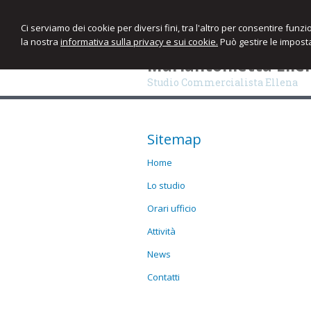
Ci serviamo dei cookie per diversi fini, tra l'altro per consentire funz
la nostra
informativa sulla privacy e sui cookie.
Può gestire le imposta
Mariantonietta Elle
Studio Commercialista Ellena
Sitemap
Home
Lo studio
Orari ufficio
Attività
News
Contatti