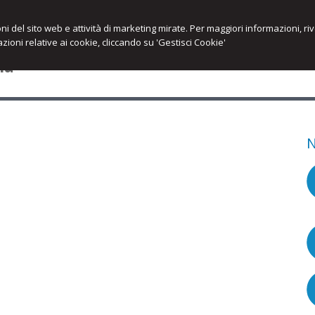
ioni del sito web e attività di marketing mirate. Per maggiori informazioni, r
zioni relative ai cookie, cliccando su 'Gestisci Cookie'
na
HOME
LO STUDIO