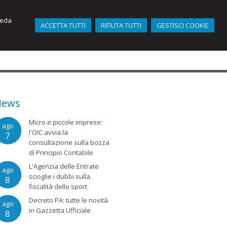
iveda
ACCETTA TUTTI
RIFIUTA TUTTI
GESTISCI COOKIE
ATTIVITÀ
NEWS
CONTATTI
News
Micro e piccole imprese:
ago
l'OIC avvia la
7
consultazione sulla bozza
di Principio Contabile
L'Agenzia delle Entrate
ago
scioglie i dubbi sulla
8
fiscalità dello sport
Decreto PA: tutte le novità
ago
in Gazzetta Ufficiale
8