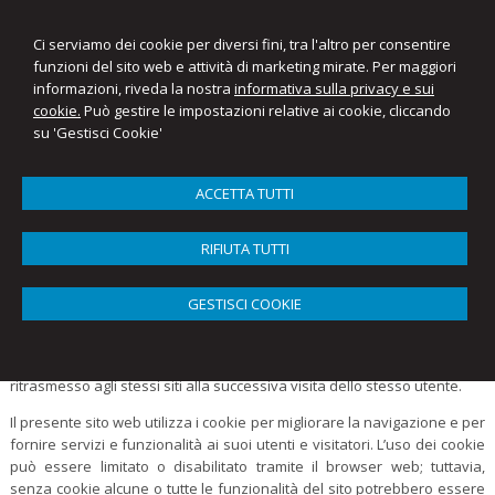
Ci serviamo dei cookie per diversi fini, tra l'altro per consentire
funzioni del sito web e attività di marketing mirate. Per maggiori
informazioni, riveda la nostra
informativa sulla privacy e sui
Mariantonietta Ellena
cookie.
Può gestire le impostazioni relative ai cookie, cliccando
Studio Commercialista Ellena
su 'Gestisci Cookie'
Menu
ACCETTA TUTTI
Cookie Policy
RIFIUTA TUTTI
Cosa sono i cookie e come li usiamo
GESTISCI COOKIE
Un “
cookie”
è un file di testo che viene memorizzato su computer,
tablet, telefoni cellulari e su qualunque dispositivo utilizzato per
navigare in Internet, dove viene memorizzato per essere poi
ritrasmesso agli stessi siti alla successiva visita dello stesso utente.
Il presente sito web utilizza i cookie per migliorare la navigazione e per
fornire servizi e funzionalità ai suoi utenti e visitatori. L’uso dei cookie
può essere limitato o disabilitato tramite il browser web; tuttavia,
senza cookie alcune o tutte le funzionalità del sito potrebbero essere