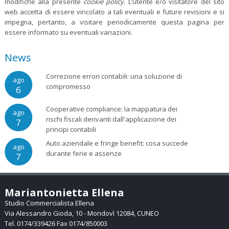
modifiche alla presente
cookie policy
. L’utente e/o visitatore del sito
web accetta di essere vincolato a tali eventuali e future revisioni e si
impegna, pertanto, a visitare periodicamente questa pagina per
essere informato su eventuali variazioni.
News
Correzione errori contabili: una soluzione di
ago
compromesso
6
Cooperative compliance: la mappatura dei
ago
rischi fiscali derivanti dall'applicazione dei
7
principi contabili
Auto aziendale e fringe benefit: cosa succede
ago
durante ferie e assenze
7
Mariantonietta Ellena
Studio Commercialista Ellena
Via Alessandro Gioda, 10 -
Mondovì
12084
,
CUNEO
Tel.
0174/339426
Fax
0174/850003