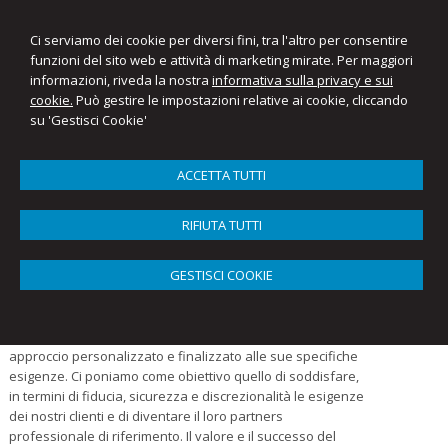
Ci serviamo dei cookie per diversi fini, tra l'altro per consentire
funzioni del sito web e attività di marketing mirate. Per maggiori
informazioni, riveda la nostra
informativa sulla privacy e sui
Mariantonietta Ellena
cookie.
Può gestire le impostazioni relative ai cookie, cliccando
Studio Commercialista Ellena
su 'Gestisci Cookie'
Menu
ACCETTA TUTTI
Lo studio
RIFIUTA TUTTI
Lo studio fornisce un’ampia varietà di servizi professionali
GESTISCI COOKIE
qualificati alle aziende ed alle persone fisiche assistite.
L’organizzazione dello studio permette di rispondere in
modo tempestivo ed efficace alle esigenze dei clienti e di
supportarli strategicamente ed operativamente con un
approccio personalizzato e finalizzato alle sue specifiche
esigenze. Ci poniamo come obiettivo quello di soddisfare,
in termini di fiducia, sicurezza e discrezionalità le esigenze
dei nostri clienti e di diventare il loro partners
professionale di riferimento. Il valore e il successo del