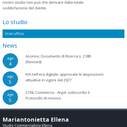
nostro studio non può che derivare dalla totale
soddisfazione del cliente.
Lo studio
Orari ufficio
News
Assirevi, Documento di Ricerca n. 218R
ago
(Revised)
4
IVA nell'era digitale: approvate le disposizioni
ago
attuative in vigore dal 2027
5
CCNL Commercio - Anpit: sottoscritto il
ago
Protocollo di rinnovo
5
Mariantonietta Ellena
Studio Commercialista Ellena