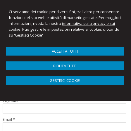
Ci serviamo dei cookie per diversi fini, tra l'altro per consentire
funzioni del sito web e attività di marketing mirate. Per maggiori
informazioni, riveda la nostra
informativa sulla privacy e sui
Mariantonietta Ellena
cookie.
Può gestire le impostazioni relative ai cookie, cliccando
Studio Commercialista Ellena
su 'Gestisci Cookie'
Menu
ACCETTA TUTTI
Newsletter
RIFIUTA TUTTI
Compila il form per iscriverti alla nostra newsletter
GESTISCI COOKIE
Nome
Cognome
Email *